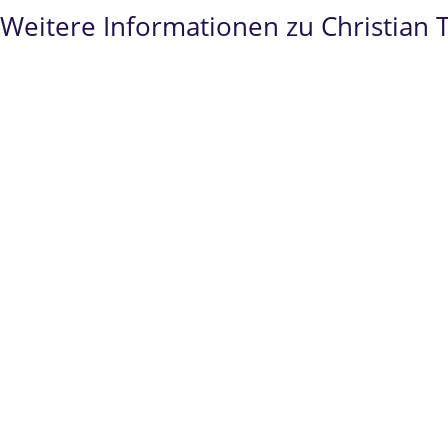
Weitere Informationen zu Christian T
Spezialist
im
Prüfungsrecht
und
Hochschulrec
Seit 2007 ausschließlich im
Bildungrecht
tätig
Über 1.000 persönlich geführte Verfahren im
P
Über 5.000 geführte Verfahren der
Studienplat
Erfolge
im Prüfungsrecht vor dem
Bundesverw
grundsätzlicher Bedeutung der Rechtssache.
Christian Teipel
steht Ihnen insbesondere
Hoc
einschließlich der Prozesse im Rahmen der
di