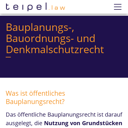
Datenschutzerklärung
Wir
Bauplanungs-,
Bauordnungs- und
Kompetenzen
Denkmalschutzrecht
Akademisches Berufsrecht
Ausländische Bildungsabschlüsse
Baurecht
Beamtenrecht
Was ist öffentliches
Datenschutzrecht
Bauplanungsrecht?
Digitale Transformation
Das öffentliche Bauplanungsrecht ist darauf
Gewerberecht
ausgelegt, die
Nutzung von Grundstücken
Hochschulrecht