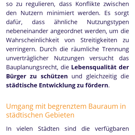
so zu regulieren, dass Konflikte zwischen
Masterplatzklage
den Nutzern minimiert werden. Es sorgt
dafür, dass ähnliche Nutzungstypen
Privathochschulrecht
nebeneinander angeordnet werden, um die
Promotionsrecht
Wahrscheinlichkeit von Streitigkeiten zu
Prüfungsrecht
verringern. Durch die räumliche Trennung
Rechtsmittelrecht
unverträglicher Nutzungen versucht das
Bauplanungsrecht, die
Lebensqualität der
Studienplatzklage
Bürger zu schützen
und gleichzeitig die
Verfassungsrecht
städtische Entwicklung zu fördern
.
Erfolge
Umgang mit begrenztem Bauraum in
News
städtischen Gebieten
Karriere
In vielen Städten sind die verfügbaren