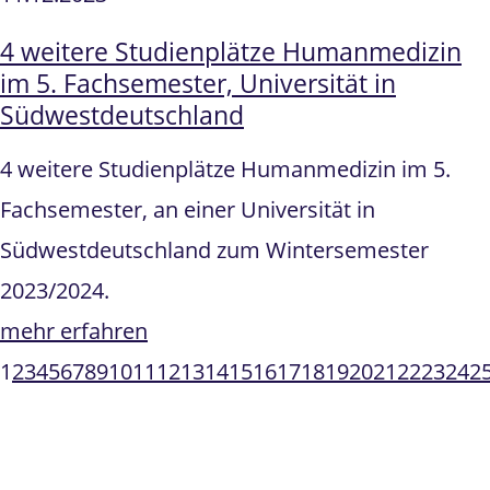
4 weitere Studienplätze Humanmedizin
im 5. Fachsemester, Universität in
Südwestdeutschland
4 weitere Studienplätze Humanmedizin im 5.
Fachsemester, an einer Universität in
Südwestdeutschland zum Wintersemester
2023/2024.
mehr erfahren
1
2
3
4
5
6
7
8
9
10
11
12
13
14
15
16
17
18
19
20
21
22
23
24
2