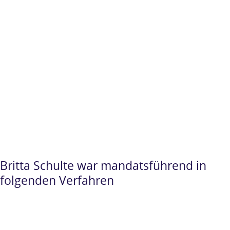
partner seit
2016
.
Britta Schulte
steht Ihnen insbesondere für
Studienplatzklagen
in der
Humanmedizin
und Zahnmedizin
sowie
Hochschulen
im
Vertragsrecht
als fachkundige
Ansprechpartnerin zur Verfügung.
Britta Schulte war mandatsführend in
folgenden Verfahren