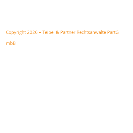
Server und Microsoft Azure sind Marken der Microsoft
Corporation.
Copyright 2026 – Teipel & Partner Rechtsanwälte PartG
mbB
Teipel & Partner Rechtsanwälte
hat
5
von
1
5
Sternen bei
298
Bewertungen auf anwalt.de