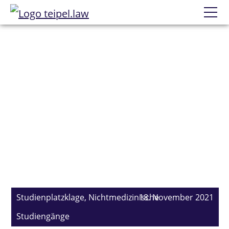
Datenschutzerklärung
Wir
Kompetenzen
Erfolge
News
Karriere
Mandatierung
Studienplatzklage,
Nichtmedizinische
18. November 2021
Studiengänge