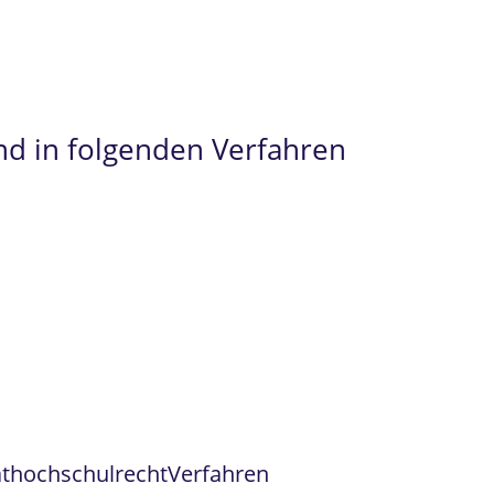
digitalen Transformarmation.
nd in folgenden Verfahren
athochschulrecht
Verfahren