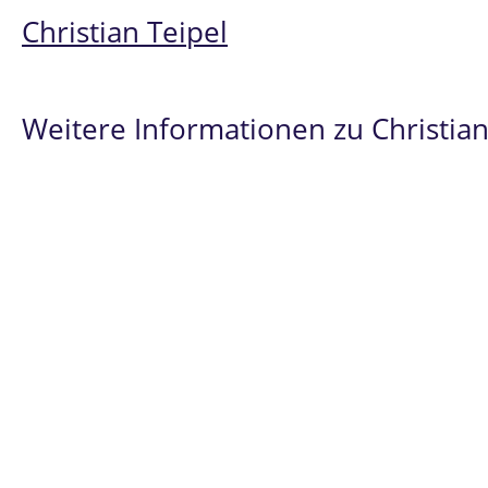
Christian Teipel
Weitere Informationen zu Christian
Spezialist
im
Prüfungsrecht
und
Hochschu
Seit 2007 ausschließlich im
Bildungrecht
t
Über 1.000 persönlich geführte Verfahren
Über 5.000 geführte Verfahren der
Studie
Erfolge
im Prüfungsrecht vor dem
Bundes
grundsätzlicher Bedeutung der Rechtssac
Christian Teipel
steht Ihnen insbesondere
H